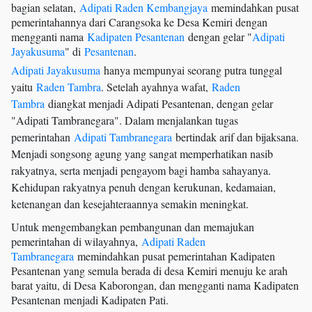
bagian selatan,
Adipati Raden Kembangjaya
memindahkan pusat
pemerintahannya dari Carangsoka ke Desa Kemiri dengan
mengganti nama
Kadipaten Pesantenan
dengan gelar "
Adipati
Jayakusuma
" di
Pesantenan
.
Adipati Jayakusuma
hanya mempunyai seorang putra tunggal
yaitu
Raden Tambra
. Setelah ayahnya wafat,
Raden
Tambra
diangkat menjadi Adipati Pesantenan, dengan gelar
"Adipati Tambranegara". Dalam menjalankan tugas
pemerintahan
Adipati Tambranegara
bertindak arif dan bijaksana.
Menjadi songsong agung yang sangat memperhatikan nasib
rakyatnya, serta menjadi pengayom bagi hamba sahayanya.
Kehidupan rakyatnya penuh dengan kerukunan, kedamaian,
ketenangan dan kesejahteraannya semakin meningkat.
Untuk mengembangkan pembangunan dan memajukan
pemerintahan di wilayahnya,
Adipati Raden
Tambranegara
memindahkan pusat pemerintahan Kadipaten
Pesantenan yang semula berada di desa Kemiri menuju ke arah
barat yaitu, di Desa Kaborongan, dan mengganti nama Kadipaten
Pesantenan menjadi Kadipaten Pati.