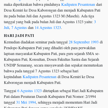
maka diperkirakan bahwa pindahnya
Kadipaten Pesantenan
dari
Desa Kemiri ke Desa Kaborongan dan menjadi Kabupaten Pati
itu pada bulan Juli dan Agustus 1323 M (Masehi). Ada tiga
tanggal yang baik pada bulan Juli dan Agustus 1323 yaitu:
3
Juli
,
7 Agustus
dan
14 Agustus
1323
.
HARI JADI PATI
Kemudian diadakan seminar pada tanggal
28 September
1993
di
Pendopo Kabupaten Pati yang dihadiri oleh para perwakilan
lapisan masyarakat Kabupaten Pati, para guru sejarah SMA se-
Kabupaten Pati, Konsultan, Dosen Fakultas Sastra dan Sejarah
UNDIP Semarang, secara musyawarah dan sepakat memutuskan
bahwa pada tanggal 7 Agustus 1323 sebagai hari
kepindahan
Kadipaten Pesantenan
di Desa Kemiri ke Desa
Kaborongan menjadi Kabupaten Pati.
Tanggai
6 Agustus
1323
ditetapkan sebagai Hari Jadi Kabupaten
Pati dalam Peraturan Daerah Kabupaten Pati Nomor: 2/1994
tanggal
31 Mei
1994
, sehingga menjadi momentum Hari Jadi
Kabupaten Pati dengan surya sengkala "KRIDANE