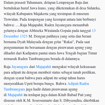
Dalam prasasti Tuhannaru, delapan Lempengan Baja dan
bertuliskan huruf Jawa kuno, yang diketemukan di desa Sidateka,
wilayah Kabupaten Majakerta yang tersimpan di museum
Trowulan. Pada lempengan yang keempat antara lain berbunyi
bahwa: .....Raja Majapahit, Raden Jayanegara menambah
gelarnya dengan Abhiseka Wiralanda Gopala pada tanggal
13
Desember
1323
M. Dengan patihnya yang setia dan berani
bernama Dyah Malayuda dengan gelar "Rakai", Pada saat
pengumuman itu bersamaan dengan pisuwanan agung yang
dihadiri dari Kadipaten pantai utara Jawa Tengah bagian Timur
termasuk Raden Tambranegara berada di dalamnya.
Raja
Jayanagara
dari
Majapahit
mengakui wilayah kekuasaan
para adipati itu dengan memberi status sebagai tanah perdikan,
dengan syarat bahwa para adipati itu setiap tahun harus
menyerahkan Upeti berupa bunga. Bahwa
Adipati Raden
Tambranegara
juga hadir dalam pisuwanan agung
di
Majapahit
itu terdapat juga dalam Kitab Babad Pati yang
disusun oleh K.M. Sosrosumarto dan S. Dibyasudira, diterbitkan