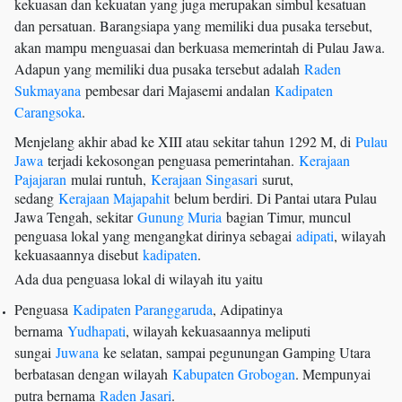
kekuasan dan kekuatan yang juga merupakan simbul kesatuan
dan persatuan. Barangsiapa yang memiliki dua pusaka tersebut,
akan mampu menguasai dan berkuasa memerintah di Pulau Jawa.
Adapun yang memiliki dua pusaka tersebut adalah
Raden
Sukmayana
pembesar dari Majasemi andalan
Kadipaten
Carangsoka
.
Menjelang akhir abad ke XIII atau sekitar tahun 1292 M, di
Pulau
Jawa
terjadi kekosongan penguasa pemerintahan.
Kerajaan
Pajajaran
mulai runtuh,
Kerajaan Singasari
surut,
sedang
Kerajaan Majapahit
belum berdiri. Di Pantai utara Pulau
Jawa Tengah, sekitar
Gunung Muria
bagian Timur, muncul
penguasa lokal yang mengangkat dirinya sebagai
adipati
, wilayah
kekuasaannya disebut
kadipaten
.
Ada dua penguasa lokal di wilayah itu yaitu
Penguasa
Kadipaten Paranggaruda
, Adipatinya
bernama
Yudhapati
, wilayah kekuasaannya meliputi
sungai
Juwana
ke selatan, sampai pegunungan Gamping Utara
berbatasan dengan wilayah
Kabupaten Grobogan
. Mempunyai
putra bernama
Raden Jasari
.