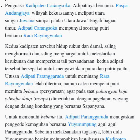
Penguasa
Kadipaten Carangsoka
, Adipatinya bernama:
Puspa
Andungjaya
, wilayah kekuasaannya meliputi utara
sungai
Juwana
sampai pantai Utara Jawa Tengah bagian
timur.
Adipati Carangsoka
mempunyai seorang putri
bernama
Rara Rayungwulan
Kedua kadipaten tersebut hidup rukun dan damai, saling
menghormati dan saling menghargai untuk melestarikan
kerukunan dan memperkuat tali persaudaraan, kedua adipati
tersebut bersepakat untuk mengawinkan putra dan putrinya itu.
Utusan
Adipati Paranggaruda
untuk meminang
Rara
Rayungwulan
telah diterima, namun calon mempelai putri
meminta
bebana
(persyaratan) agar pada saat
pahargyan boja
wiwaha daup
(resepsi) dimeriahkan dengan pagelaran wayang
dengan dalang kondang yang bernama Sapanyana.
Untuk memenuhi
bebana
itu,
Adipati Paranggaruda
menugaskan
penggede kemaguhan bernama
Yuyurumpung
agul-agul
Paranggaruda. Sebelum melaksanakan tugasnya, lebih dulu
Yuyurumpung berniat melumpuhkan kewibawaan
Kadipaten