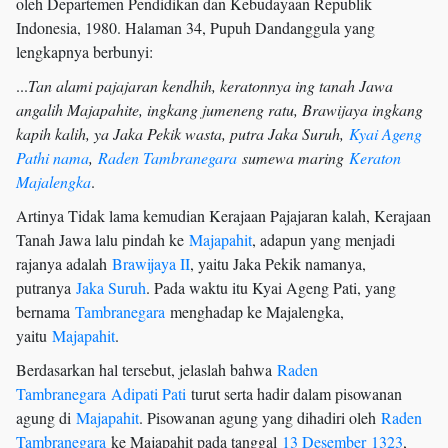
oleh Departemen Pendidikan dan Kebudayaan Republik
Indonesia, 1980. Halaman 34, Pupuh Dandanggula yang
lengkapnya berbunyi:
...
Tan alami pajajaran kendhih, keratonnya ing tanah Jawa
angalih Majapahite, ingkang jumeneng ratu, Brawijaya ingkang
kapih kalih, ya Jaka Pekik wasta, putra Jaka Suruh,
Kyai Ageng
Pathi nama
,
Raden Tambranegara
sumewa maring
Keraton
Majalengka
.
Artinya Tidak lama kemudian Kerajaan Pajajaran kalah, Kerajaan
Tanah Jawa lalu pindah ke
Majapahit
, adapun yang menjadi
rajanya adalah
Brawijaya II
, yaitu Jaka Pekik namanya,
putranya
Jaka Suruh
. Pada waktu itu Kyai Ageng Pati, yang
bernama
Tambranegara
menghadap ke Majalengka,
yaitu
Majapahit
.
Berdasarkan hal tersebut, jelaslah bahwa
Raden
Tambranegara
Adipati Pati
turut serta hadir dalam pisowanan
agung di
Majapahit
. Pisowanan agung yang dihadiri oleh
Raden
Tambranegara
ke Majapahit pada tanggal
13 Desember
1323
,