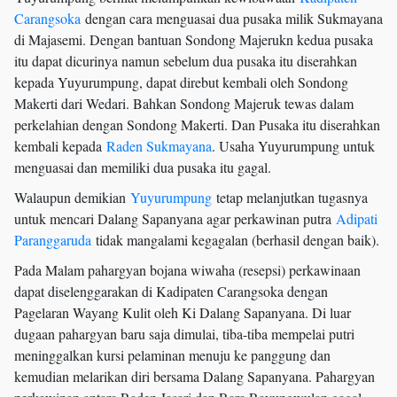
Carangsoka
dengan cara menguasai dua pusaka milik Sukmayana
di Majasemi. Dengan bantuan Sondong Majerukn kedua pusaka
itu dapat dicurinya namun sebelum dua pusaka itu diserahkan
kepada Yuyurumpung, dapat direbut kembali oleh Sondong
Makerti dari Wedari. Bahkan Sondong Majeruk tewas dalam
perkelahian dengan Sondong Makerti. Dan Pusaka itu diserahkan
kembali kepada
Raden Sukmayana
. Usaha Yuyurumpung untuk
menguasai dan memiliki dua pusaka itu gagal.
Walaupun demikian
Yuyurumpung
tetap melanjutkan tugasnya
untuk mencari Dalang Sapanyana agar perkawinan putra
Adipati
Paranggaruda
tidak mangalami kegagalan (berhasil dengan baik).
Pada Malam pahargyan bojana wiwaha (resepsi) perkawinaan
dapat diselenggarakan di Kadipaten Carangsoka dengan
Pagelaran Wayang Kulit oleh Ki Dalang Sapanyana. Di luar
dugaan pahargyan baru saja dimulai, tiba-tiba mempelai putri
meninggalkan kursi pelaminan menuju ke panggung dan
kemudian melarikan diri bersama Dalang Sapanyana. Pahargyan