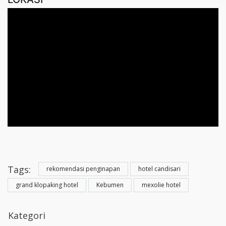
Tags:
rekomendasi penginapan
hotel candisari
grand klopaking hotel
Kebumen
mexolie hotel
Kategori