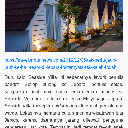
https://travel.tribunnews.com/2019/12/05/tak-perlu-jauh-
jauh-ke-bali-resor-di-jepara-ini-ternyata-tak-kalah-indah
Duh, kalo Seaside Villa ini sebenarnya favorit penulis
banget. Setiap pulang ke Jepara, penulis selalu
sempatkan buat main sama teman-teman penulis ke
Seaside Villa ini. Terletak di Desa Mulyoharjo Jepara,
Seaside Villa ini seperti
hidden gem
di tengah pemukiman
warga. Lokasinya memang cukup menipu wisatawan luar
Jepara karena daerahnya jarang dilewati pengguna
kendaraan luar kota. Tempat ini jadi tempat favorit anak