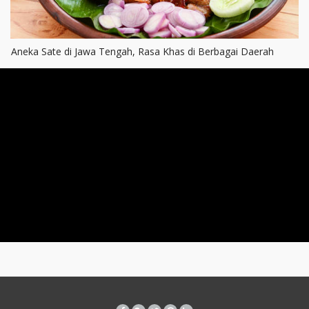
Aneka Sate di Jawa Tengah, Rasa Khas di Berbagai Daerah