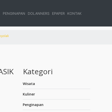
R
PENGINAPAN
DOLANNERS
EPAPER
KONTAK
yolali
ASIK
Kategori
Wisata
Kuliner
Penginapan