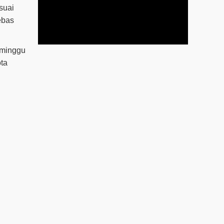
suai
ebas
 minggu
ota