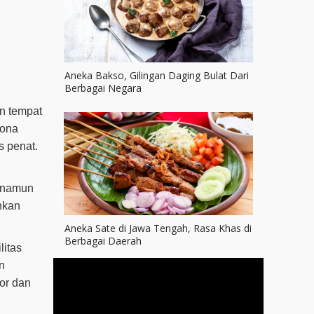
Aneka Bakso, Gilingan Daging Bulat Dari
Berbagai Negara
n tempat
sona
s penat.
u namun
hkan
Aneka Sate di Jawa Tengah, Rasa Khas di
Berbagai Daerah
litas
n
oor dan