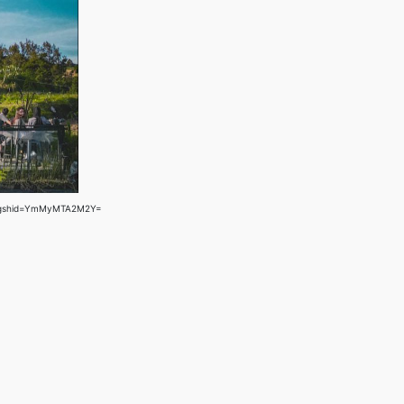
/?igshid=YmMyMTA2M2Y=