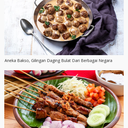
Aneka Bakso, Gilingan Daging Bulat Dari Berbagai Negara