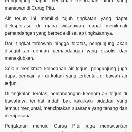
Pengunjung dapat menikmati keindahan alam yang
menawan di Curug Pitu.
Air terjun ini memiliki tujuh tingkatan yang dapat
dieksplorasi, di mana wisatawan dapat menikmati
pemandangan yang berbeda di setiap tingkatannya.
Dari tingkat terbawah hingga teratas, pengunjung akan
disuguhkan dengan pemandangan yang eksotis dan
menakjubkan.
Selain menikmati keindahan air terjun, pengunjung juga
dapat bermain air di kolam yang terbentuk di bawah air
terjun.
Di tingkatan teratas, pemandangan keenam air terjun di
bawahnya terlihat indah bak kaki-kaki bidadari yang
lembut menjuntai, menciptakan suasana yang tenang dan
mempesona.
Perjalanan menuju Curug Pitu juga menawarkan