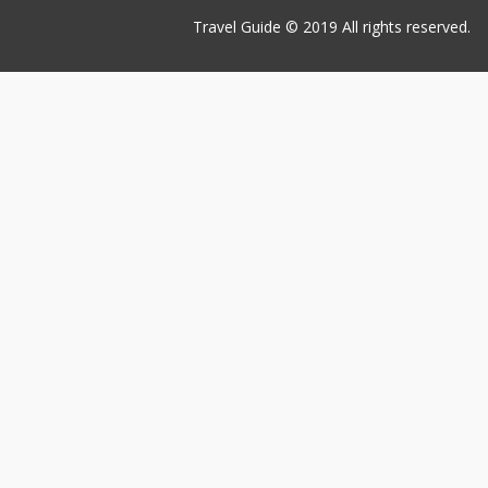
Travel Guide © 2019
All rights reserved.