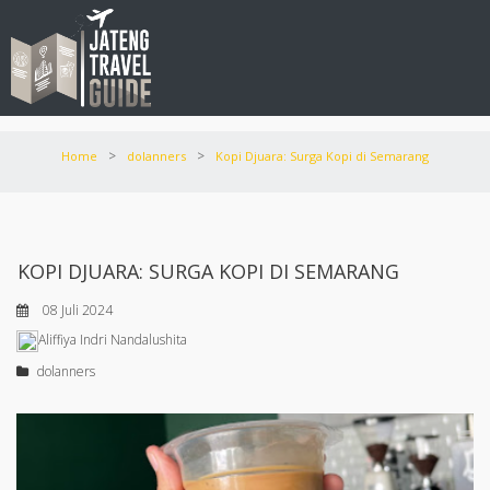
>
>
Home
dolanners
Kopi Djuara: Surga Kopi di Semarang
KOPI DJUARA: SURGA KOPI DI SEMARANG
08 Juli 2024
Aliffiya Indri Nandalushita
dolanners