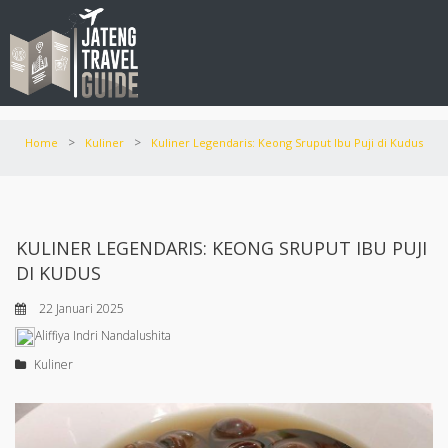
>
>
Home
Kuliner
Kuliner Legendaris: Keong Sruput Ibu Puji di Kudus
KULINER LEGENDARIS: KEONG SRUPUT IBU PUJI
DI KUDUS
22 Januari 2025
Aliffiya Indri Nandalushita
Kuliner