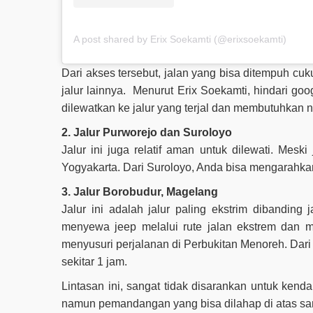
A post shared by Erix Soekamti (@erixsoekamti)
Dari akses tersebut, jalan yang bisa ditempuh cu
jalur lainnya. Menurut Erix Soekamti, hindari g
dilewatkan ke jalur yang terjal dan membutuhkan ny
2. Jalur Purworejo dan Suroloyo
Jalur ini juga relatif aman untuk dilewati. Meski 
Yogyakarta. Dari Suroloyo, Anda bisa mengarahk
3. Jalur Borobudur, Magelang
Jalur ini adalah jalur paling ekstrim dibanding 
menyewa jeep melalui rute jalan ekstrem dan m
menyusuri perjalanan di Perbukitan Menoreh. Dar
sekitar 1 jam.
Lintasan ini, sangat tidak disarankan untuk ke
namun pemandangan yang bisa dilahap di atas sa