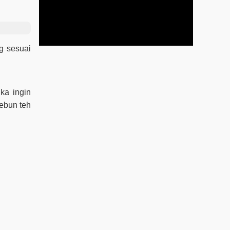
g sesuai
ka ingin
ebun teh