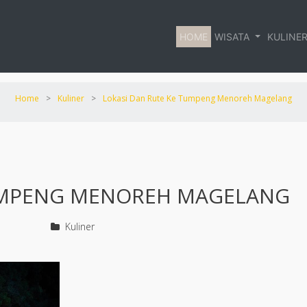
HOME
WISATA
KULINE
Home
>
Kuliner
>
Lokasi Dan Rute Ke Tumpeng Menoreh Magelang
TUMPENG MENOREH MAGELANG
Kuliner