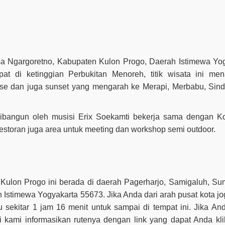
sa Ngargoretno, Kabupaten Kulon Progo, Daerah Istimewa Yog
pat di ketinggian Perbukitan Menoreh, titik wisata ini me
se dan juga sunset yang mengarah ke Merapi, Merbabu, Sind
bangun oleh musisi Erix Soekamti bekerja sama dengan K
estoran juga area untuk meeting dan workshop semi outdoor.
on Progo ini berada di daerah Pagerharjo, Samigaluh, Sum
Istimewa Yogyakarta 55673. Jika Anda dari arah pusat kota j
 sekitar 1 jam 16 menit untuk sampai di tempat ini. Jika An
kami informasikan rutenya dengan link yang dapat Anda klik