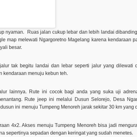
kup nyaman. Ruas jalan cukup lebar dan lebih landai dibandi
oogle map melewati Ngargoretno Magelang karena kendaraan pa
ali besar.
jalur tak begitu landai dan lebar seperti jalur yang dilewati 
an kendaraan menuju kebun teh.
jalur lainnya. Rute ini cocok bagi anda yang suka uji adren
enantang. Rute jeep ini melalui Dusun Selorejo, Desa Ngar
i dusun ini menuju Tumpeng Menoreh jarak sekitar 30 km yang 
ndaraan 4x2. Akses menuju Tumpeng Menoreh bisa jadi mengura
na sepertinya sepadan dengan keringat yang sudah menetes.