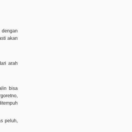
ng dengan
sti akan
dari arah
alin bisa
goretno,
ditempuh
s peluh,