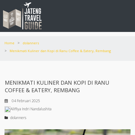
>
Home
dolanners
>
Menikmati Kuliner dan Kopi di Ranu Coffee & Eatery, Rembang
MENIKMATI KULINER DAN KOPI DI RANU
COFFEE & EATERY, REMBANG
04 Februari 2025
Aliffiya Indri Nandalushita
dolanners