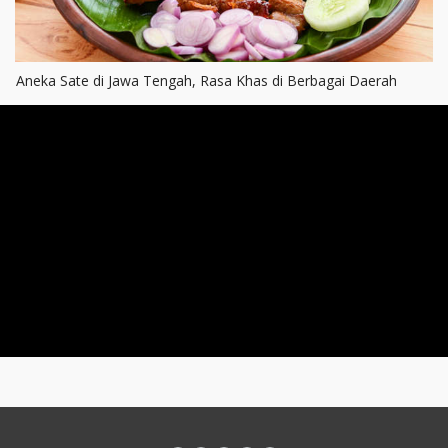
Aneka Sate di Jawa Tengah, Rasa Khas di Berbagai Daerah