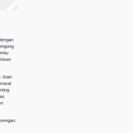
 dengan
lengong
bambu
irisan
 Isian
erasal
nting
has
ri
gorengan.