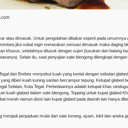
a.com
bakar atau dimasak. Untuk pengolahan dibakar seperti pada umumnya
ementara jika sobat ingin merasakan sensasi dimasak maka daging b
kan khusus, setelahnya ditusuk dengan sujen (tusukan dari batang 
asanya). Selain itu, saat penyajian sate blengong dilengkapi dengan 
egal dan Brebes menyebut kuah yang kental dengan sebutan glabed.
t yang diberi kuah kuning santan bercampur tepung. Ketupat glabed b
egal Selatan, Kota Tegal. Perbedaannya adalah ketupat khas randugu
gkan kuah glabed dalam sate blengong. Topping untuk kupat glabed K
al merah namun disisi lain kupat glabed pada daerah lain hanya dibe
g menjadi perpaduan mulai dari sate kerang, ayam, kikil dan aneka 