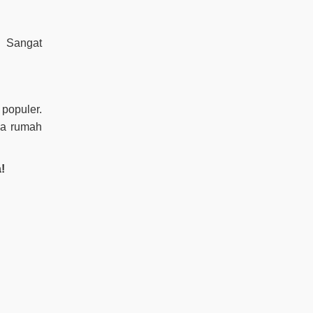
. Sangat
populer.
ya rumah
!