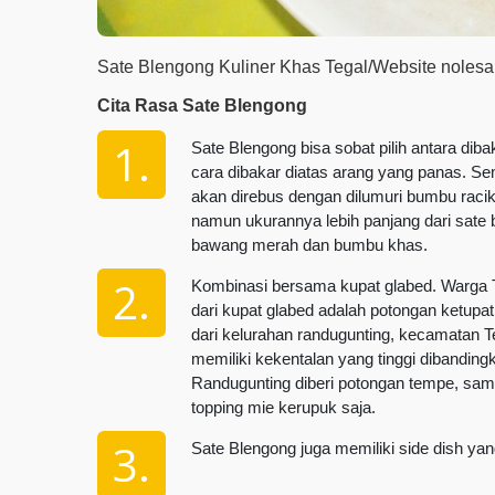
Sate Blengong Kuliner Khas Tegal/Website noles
Cita Rasa Sate Blengong
Sate Blengong bisa sobat pilih antara di
cara dibakar diatas arang yang panas. S
akan direbus dengan dilumuri bumbu raci
namun ukurannya lebih panjang dari sate bi
bawang merah dan bumbu khas.
Kombinasi bersama kupat glabed. Warga T
dari kupat glabed adalah potongan ketupa
dari kelurahan randugunting, kecamatan T
memiliki kekentalan yang tinggi dibandin
Randugunting diberi potongan tempe, samb
topping mie kerupuk saja.
Sate Blengong juga memiliki side dish yan