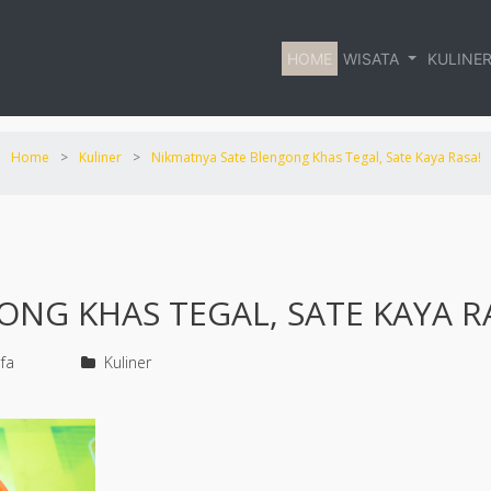
HOME
WISATA
KULINE
Home
>
Kuliner
>
Nikmatnya Sate Blengong Khas Tegal, Sate Kaya Rasa!
NG KHAS TEGAL, SATE KAYA R
fa
Kuliner