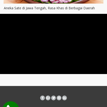
Aneka Sate di Jawa Tengah, Rasa Khas di Berbagai Daerah