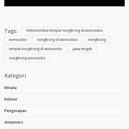
Tags:
Rekomendasi tempat nongkrong di wonosobo
wonosobo
nongkrong di wonosobo
nongkrong
tempat nongkrong di wonosobo
jawa tengah
nongkrong wonosobo
Kategori
Wisata
Kuliner
Penginapan
dolanners