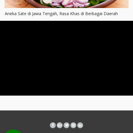
Aneka Sate di Jawa Tengah, Rasa Khas di Berbagai Daerah