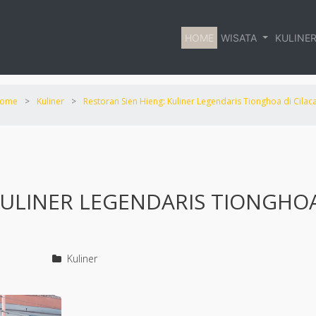
HOME
WISATA
KULINE
ome
>
Kuliner
>
Restoran Sien Hieng: Kuliner Legendaris Tionghoa di Cilac
KULINER LEGENDARIS TIONGHOA
Kuliner