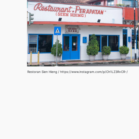
Restoran Sien Hieng / https://www.instagram.com/p/Ch1LZ3RvCR-/