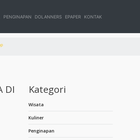
R
PENGINAPAN
DOLANNERS
EPAPER
KONTAK
ap
 DI
Kategori
Wisata
Kuliner
Penginapan