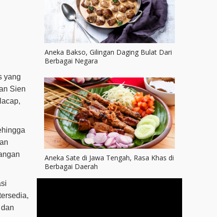
Aneka Bakso, Gilingan Daging Bulat Dari
Berbagai Negara
s yang
tan Sien
lacap,
sehingga
gan
dangan
Aneka Sate di Jawa Tengah, Rasa Khas di
Berbagai Daerah
si
ersedia,
s dan