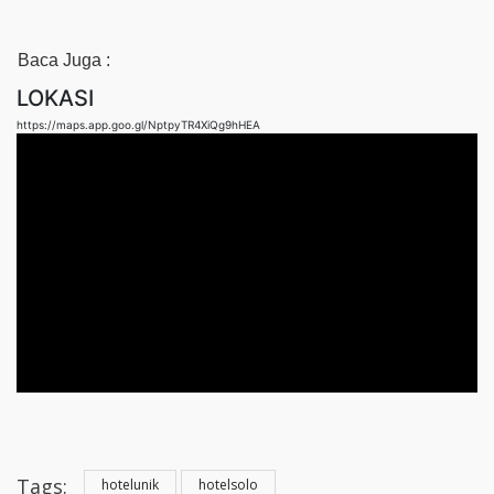
Baca Juga :
LOKASI
https://maps.app.goo.gl/NptpyTR4XiQg9hHEA
Tags:
hotelunik
hotelsolo