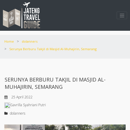
>
Home
dolanners
>
Serunya Berburu Takjil di Masjid Al-Muhajirin, Semarang
SERUNYA BERBURU TAKJIL DI MASJID AL-
MUHAJIRIN, SEMARANG
25 April 2022
Gavrilla Syahriani Putri
dolanners