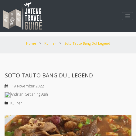
>
>
Home
Kuliner
Soto Tauto Bang Dul Legend
SOTO TAUTO BANG DUL LEGEND
19 November 2022
Andriani Setianing Asih
Kuliner