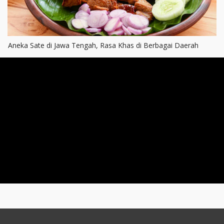
Aneka Sate di Jawa Tengah, Rasa Khas di Berbagai Daerah