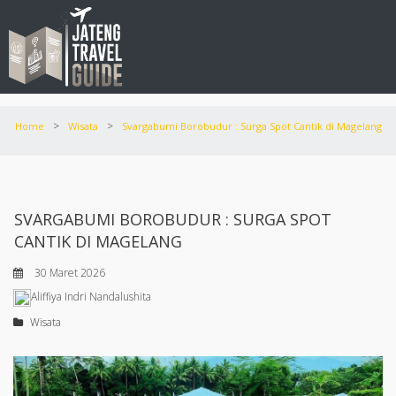
>
>
Home
Wisata
Svargabumi Borobudur : Surga Spot Cantik di Magelang
SVARGABUMI BOROBUDUR : SURGA SPOT
CANTIK DI MAGELANG
30 Maret 2026
Aliffiya Indri Nandalushita
Wisata