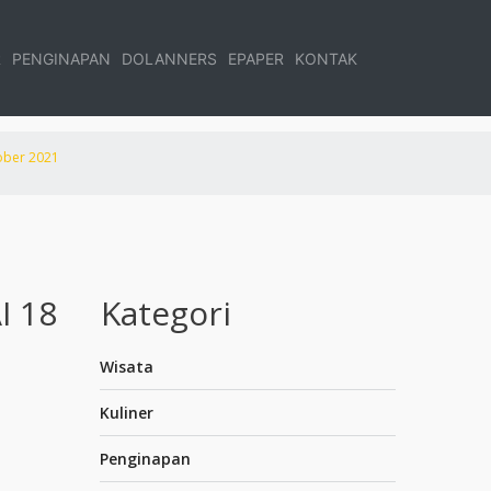
R
PENGINAPAN
DOLANNERS
EPAPER
KONTAK
ober 2021
I 18
Kategori
Wisata
Kuliner
Penginapan