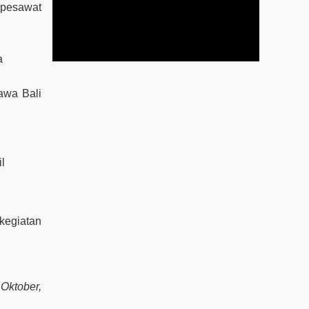
(pesawat
a
awa Bali
l
kegiatan
 Oktober,