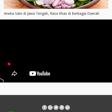
Aneka Sate di Jawa Tengah, Rasa Khas di Berbagai Daerah