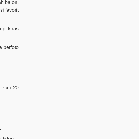
ah balon,
i favorit
ang khas
 berfoto
lebih 20
.
k 5 km.