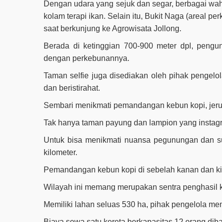
Dengan udara yang sejuk dan segar, berbagai waha
kolam terapi ikan. Selain itu, Bukit Naga (areal p
saat berkunjung ke Agrowisata Jollong.
Berada di ketinggian 700-900 meter dpl, pen
dengan perkebunannya.
Taman selfie juga disediakan oleh pihak pengel
dan beristirahat.
Sembari menikmati pemandangan kebun kopi, jeruk
Tak hanya taman payung dan lampion yang instagra
Untuk bisa menikmati nuansa pegunungan dan sun
kilometer.
Pemandangan kebun kopi di sebelah kanan dan kir
Wilayah ini memang merupakan sentra penghasil ko
Memiliki lahan seluas 530 ha, pihak pengelola men
Biaya sewa satu kereta berkapasitas 12 orang dib