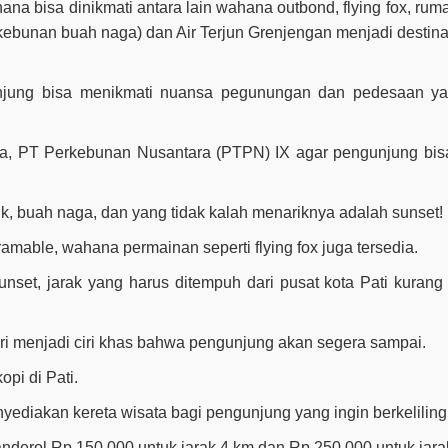
na bisa dinikmati antara lain wahana outbond, flying fox, rum
erkebunan buah naga) dan Air Terjun Grenjengan menjadi destinas
gunjung bisa menikmati nuansa pegunungan dan pedesaan y
ola, PT Perkebunan Nusantara (PTPN) IX agar pengunjung bisa
, buah naga, dan yang tidak kalah menariknya adalah sunset!
mable, wahana permainan seperti flying fox juga tersedia.
set, jarak yang harus ditempuh dari pusat kota Pati kurang 
i menjadi ciri khas bahwa pengunjung akan segera sampai.
pi di Pati.
yediakan kereta wisata bagi pengunjung yang ingin berkeliling
anderol Rp 150.000 untuk jarak 4 km dan Rp 250.000 untuk jara