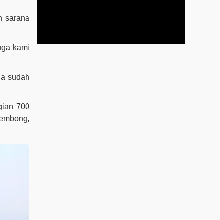
n sarana
uga kami
ga sudah
gian 700
 Gembong,