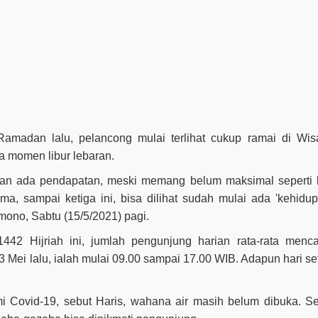
madan lalu, pelancong mulai terlihat cukup ramai di Wis
a momen libur lebaran.
mayan ada pendapatan, meski memang belum maksimal seperti 
a, sampai ketiga ini, bisa dilihat sudah mulai ada 'kehidupa
mono, Sabtu (15/5/2021) pagi.
 1442 Hijriah ini, jumlah pengunjung harian rata-rata menc
 13 Mei lalu, ialah mulai 09.00 sampai 17.00 WIB. Adapun hari s
i Covid-19, sebut Haris, wahana air masih belum dibuka. S