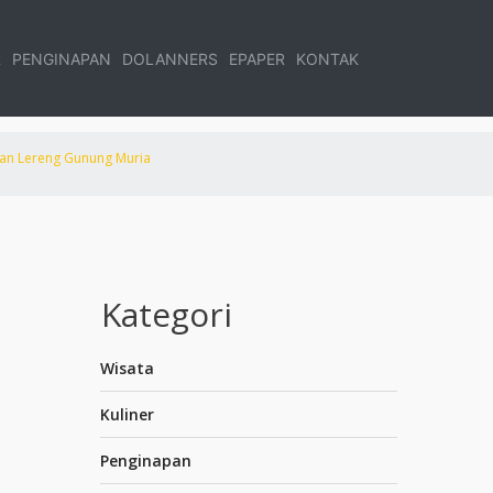
R
PENGINAPAN
DOLANNERS
EPAPER
KONTAK
san Lereng Gunung Muria
Kategori
Wisata
Kuliner
Penginapan