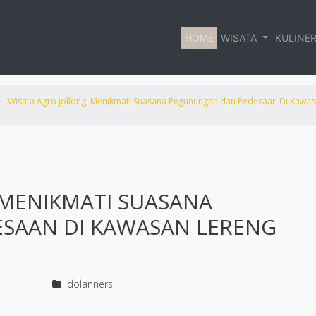
HOME
WISATA
KULINE
>
Wisata Agro Jollong, Menikmati Suasana Pegunungan dan Pedesaan Di Kawa
 MENIKMATI SUASANA
SAAN DI KAWASAN LERENG
dolanners