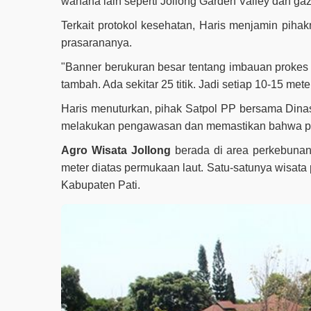
wahana lain seperti Jollong Garden Valley dan ga
Terkait protokol kesehatan, Haris menjamin pih
prasarananya.
"Banner berukuran besar tentang imbauan prokes 
tambah. Ada sekitar 25 titik. Jadi setiap 10-15 met
Haris menuturkan, pihak Satpol PP bersama Dina
melakukan pengawasan dan memastikan bahwa prok
Agro Wisata Jollong
berada di area perkebunan
meter diatas permukaan laut. Satu-satunya wisata 
Kabupaten Pati.