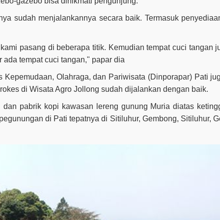
zebo-gazebo bisa dinikmati pengunjung.
aknya sudah menjalankannya secara baik. Termasuk penyediaa
kami pasang di beberapa titik. Kemudian tempat cuci tangan j
er ada tempat cuci tangan," papar dia
s Kepemudaan, Olahraga, dan Pariwisata (Dinporapar) Pati ju
es di Wisata Agro Jollong sudah dijalankan dengan baik.
 dan pabrik kopi kawasan lereng gunung Muria diatas keting
pegunungan di Pati tepatnya di Sitiluhur, Gembong, Sitiluhur,