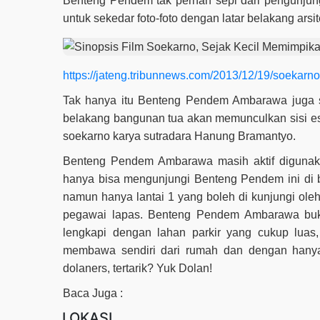
Benteng Pendem tak pernah sepi dari pengunjung
untuk sekedar foto-foto dengan latar belakang arsi
https://jateng.tribunnews.com/2013/12/19/soeka
Tak hanya itu Benteng Pendem Ambarawa juga se
belakang bangunan tua akan memunculkan sisi este
soekarno karya sutradara Hanung Bramantyo.
Benteng Pendem Ambarawa masih aktif digunak
hanya bisa mengunjungi Benteng Pendem ini di bag
namun hanya lantai 1 yang boleh di kunjungi oleh
pegawai lapas. Benteng Pendem Ambarawa buka
lengkapi dengan lahan parkir yang cukup lua
membawa sendiri dari rumah dan dengan hanya
dolaners, tertarik? Yuk Dolan!
Baca Juga :
LOKASI