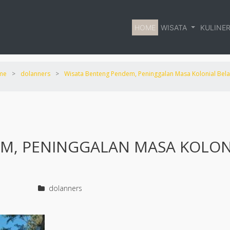
HOME
WISATA
KULINE
me
>
dolanners
>
Wisata Benteng Pendem, Peninggalan Masa Kolonial Bel
M, PENINGGALAN MASA KOLON
dolanners