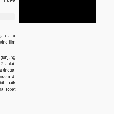
ni hanya
an latar
ting film
ngunjung
2 lantai,
t tinggal
endem di
bih baik
na sobat