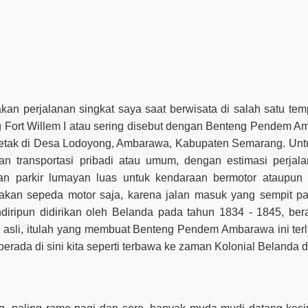
takan perjalanan singkat saya saat berwisata di salah satu te
g Fort Willem I atau sering disebut dengan Benteng Pendem A
etak di Desa Lodoyong, Ambarawa, Kabupaten Semarang. Unt
transportasi pribadi atau umum, dengan estimasi perjala
an parkir lumayan luas untuk kendaraan bermotor ataupun 
kan sepeda motor saja, karena jalan masuk yang sempit p
diripun didirikan oleh Belanda pada tahun 1834 - 1845, bera
sli, itulah yang membuat Benteng Pendem Ambarawa ini terli
a berada di sini kita seperti terbawa ke zaman Kolonial Belanda d