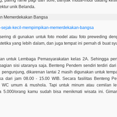
, paling rame pagi dan sore, banyak muda-mudi datang kesi
tektur unik Belanda.
rno-sejak-kecil-mempimpikan-memerdekakan-bangsa
ring di gunakan untuk foto model atau foto preweding deng
tika yang lebih dalam, dan juga tempat ini pernah di buat syu
an untuk Lembaga Pemasyarakatan kelas 2A. Sehingga pe
ian sisi utaranya saja. Benteng Pendem sendiri terdiri dari 
 pengunjung, dikarenan lantai 2 masih digunakan untuk tempa
 dari jam 08.00 - 15.00 WIB. Secara fasilitas Benteng P
s, WC umum & mushola. Tapi untuk minum atau cemilan le
 5.000/orang kamu sudah bisa menikmati wisata ini. Gima