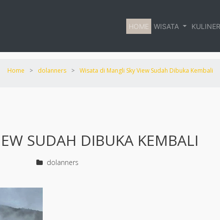
HOME
WISATA
KULINE
Home
>
dolanners
>
Wisata di Mangli Sky View Sudah Dibuka Kembali
VIEW SUDAH DIBUKA KEMBALI
dolanners