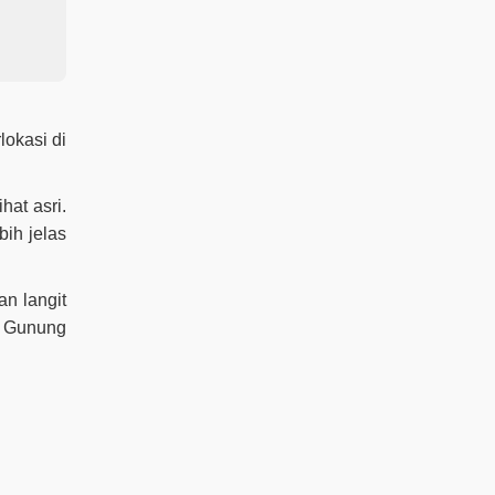
lokasi di
at asri.
ih jelas
an langit
, Gunung