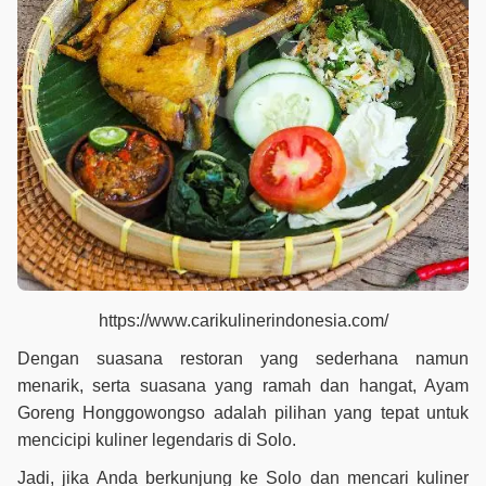
https://www.carikulinerindonesia.com/
Dengan suasana restoran yang sederhana namun
menarik, serta suasana yang ramah dan hangat, Ayam
Goreng Honggowongso adalah pilihan yang tepat untuk
mencicipi kuliner legendaris di Solo.
Jadi, jika Anda berkunjung ke Solo dan mencari kuliner