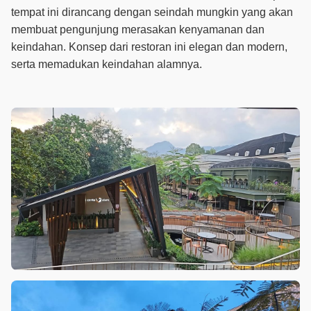
tempat ini dirancang dengan seindah mungkin yang akan
membuat pengunjung merasakan kenyamanan dan
keindahan. Konsep dari restoran ini elegan dan modern,
serta memadukan keindahan alamnya.