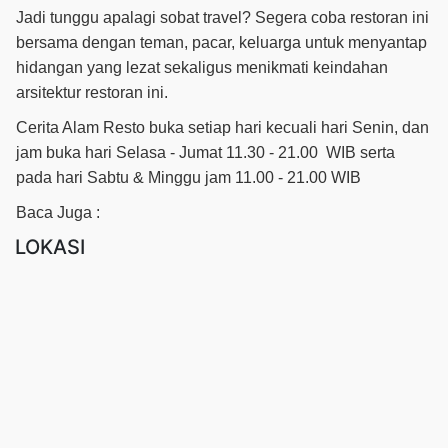
Jadi tunggu apalagi sobat travel? Segera coba restoran ini
bersama dengan teman, pacar, keluarga untuk menyantap
hidangan yang lezat sekaligus menikmati keindahan
arsitektur restoran ini.
Cerita Alam Resto buka setiap hari kecuali hari Senin, dan
jam buka hari Selasa - Jumat 11.30 - 21.00 WIB serta
pada hari Sabtu & Minggu jam 11.00 - 21.00 WIB
Baca Juga :
LOKASI