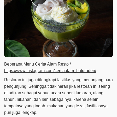
Beberapa Menu Cerita Alam Resto /
https://www.instagram.com/ceritaalam_baturaden/
Restoran ini juga dilengkapi fasilitas yang menunjang para
pengunjung. Sehingga tidak heran jika restoran ini sering
dijadikan sebagai venue acara seperti lamaran, ulang
tahun, nikahan, dan lain sebagainya, karena selain
tempatnya yang indah, makanan yang lezat, fasilitasnya
pun juga lengkap.