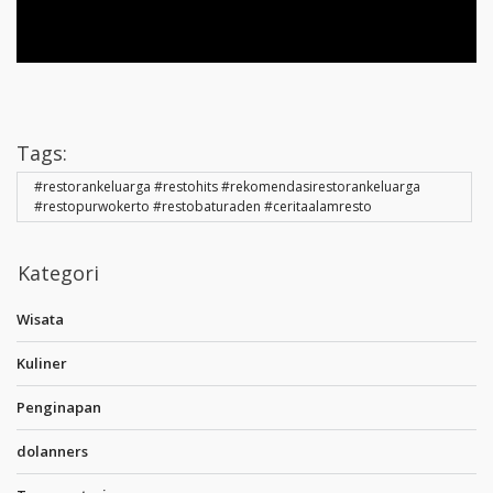
Tags:
#restorankeluarga #restohits #rekomendasirestorankeluarga
#restopurwokerto #restobaturaden #ceritaalamresto
Kategori
Wisata
Kuliner
Penginapan
dolanners