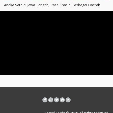
Aneka Sate di Jawa Tengah, Rasa Khas di Berbagai Daerah
Travel Guide © 2019
All rights reserved.