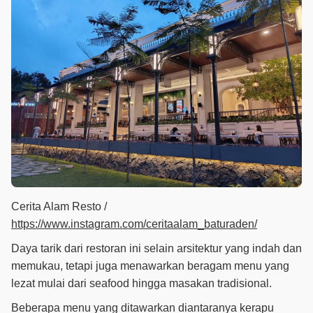
Cerita Alam Resto /
https://www.instagram.com/ceritaalam_baturaden/
Daya tarik dari restoran ini selain arsitektur yang indah dan
memukau, tetapi juga menawarkan beragam menu yang
lezat mulai dari seafood hingga masakan tradisional.
Beberapa menu yang ditawarkan diantaranya kerapu