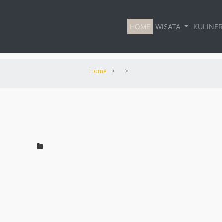
HOME
WISATA
KULINE
Home
>
>