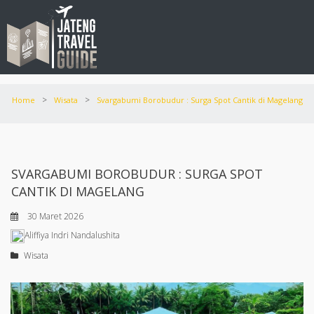
>
>
Home
Wisata
Svargabumi Borobudur : Surga Spot Cantik di Magelang
SVARGABUMI BOROBUDUR : SURGA SPOT
CANTIK DI MAGELANG
30 Maret 2026
Aliffiya Indri Nandalushita
Wisata