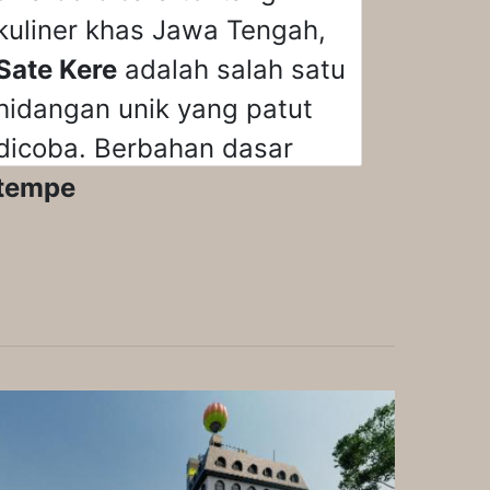
kuliner khas Jawa Tengah,
Sate Kere
adalah salah satu
hidangan unik yang patut
dicoba. Berbahan dasar
tempe