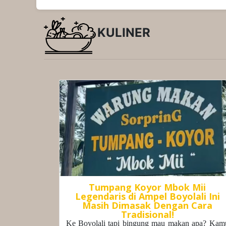
KULINER
Tumpang Koyor Mbok Mii
Legendaris di Ampel Boyolali Ini
Masih Dimasak Dengan Cara
Tradisional!
Ke Boyolali tapi bingung mau makan apa? Kam