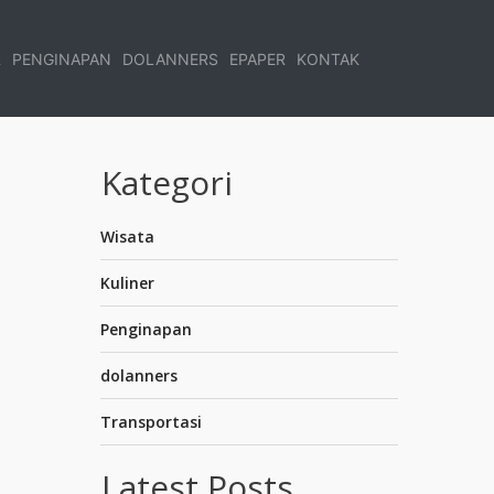
R
PENGINAPAN
DOLANNERS
EPAPER
KONTAK
Kategori
Wisata
Kuliner
Penginapan
dolanners
Transportasi
Latest Posts