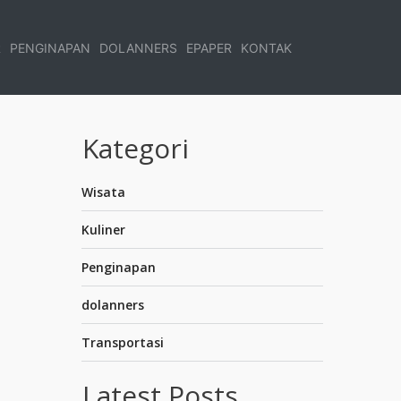
R
PENGINAPAN
DOLANNERS
EPAPER
KONTAK
Kategori
Wisata
Kuliner
Penginapan
dolanners
Transportasi
Latest Posts