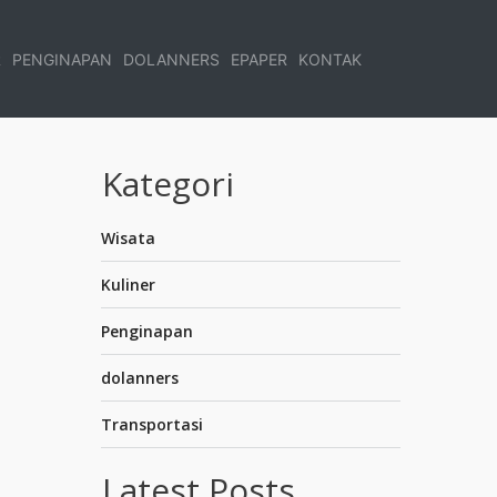
R
PENGINAPAN
DOLANNERS
EPAPER
KONTAK
Kategori
Wisata
Kuliner
Penginapan
dolanners
Transportasi
Latest Posts