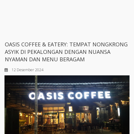
OASIS COFFEE & EATERY: TEMPAT NONGKRONG
ASYIK DI PEKALONGAN DENGAN NUANSA
NYAMAN DAN MENU BERAGAM
12 Desember 2024