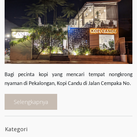
Bagi pecinta kopi yang mencari tempat nongkrong
nyaman di Pekalongan, Kopi Candu di Jalan Cempaka No.
Selengkapnya
Kategori