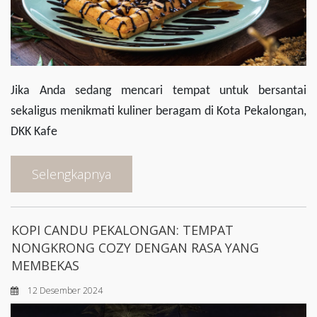
Jika Anda sedang mencari tempat untuk bersantai
sekaligus menikmati kuliner beragam di Kota Pekalongan,
DKK Kafe
Selengkapnya
KOPI CANDU PEKALONGAN: TEMPAT
NONGKRONG COZY DENGAN RASA YANG
MEMBEKAS
12 Desember 2024