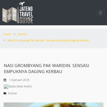
>
Home
Kuliner
>
Nasi Grombyang Pak Waridin: Sensasi Empuknya Daging Kerbau
NASI GROMBYANG PAK WARIDIN: SENSASI
EMPUKNYA DAGING KERBAU
14 Januari 2025
Sasita Dewi Andini
Kuliner