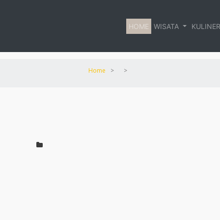
HOME
WISATA
KULINE
Home
>
>