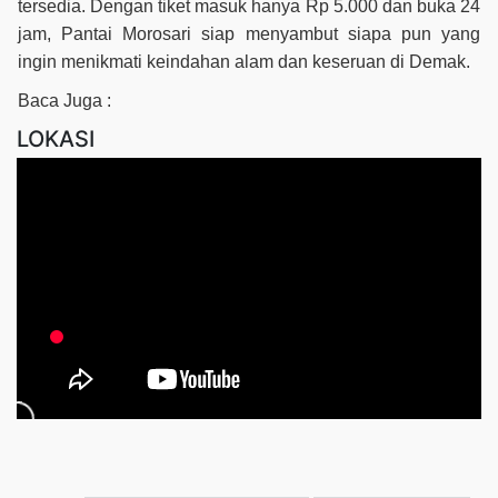
tersedia. Dengan tiket masuk hanya Rp 5.000 dan buka 24
jam, Pantai Morosari siap menyambut siapa pun yang
ingin menikmati keindahan alam dan keseruan di Demak.
Baca Juga :
LOKASI