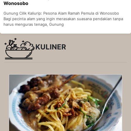
Wonosobo
Gunung Cilik Kaliurip: Pesona Alam Ramah Pemula di Wonosobo
Bagi pecinta alam yang ingin merasakan suasana pendakian tanpa
harus menguras tenaga, Gunung
KULINER