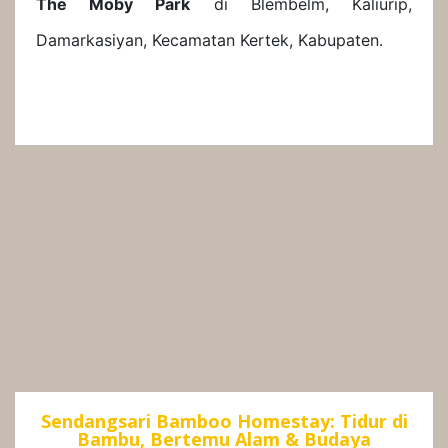
The Moby Park
di Blembelm, Kaliurip,
Damarkasiyan, Kecamatan Kertek, Kabupaten.
Sendangsari Bamboo Homestay: Tidur di
Bambu, Bertemu Alam & Budaya