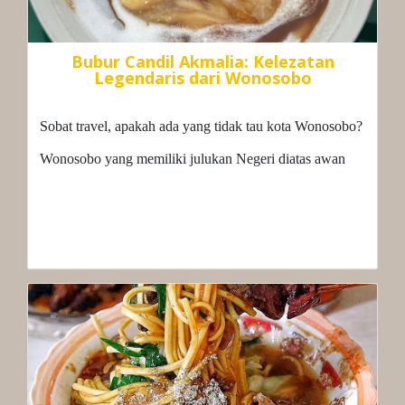
Bubur Candil Akmalia: Kelezatan
Legendaris dari Wonosobo
Sobat travel, apakah ada yang tidak tau kota Wonosobo?
Wonosobo yang memiliki julukan Negeri diatas awan