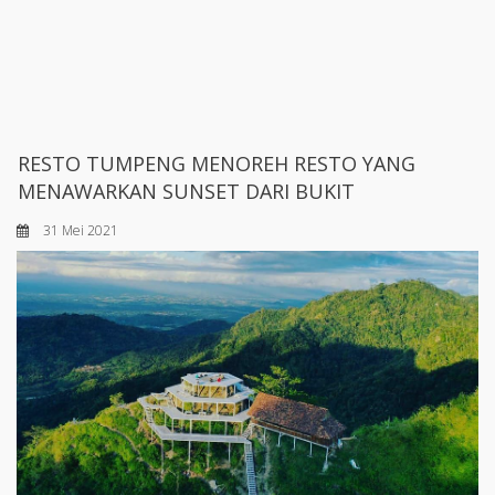
RESTO TUMPENG MENOREH RESTO YANG
MENAWARKAN SUNSET DARI BUKIT
31 Mei 2021