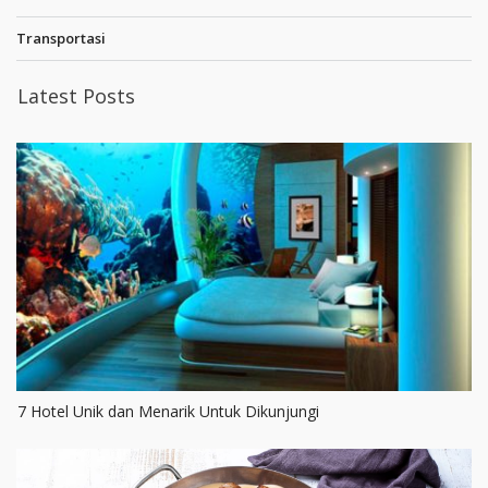
Transportasi
Latest Posts
7 Hotel Unik dan Menarik Untuk Dikunjungi