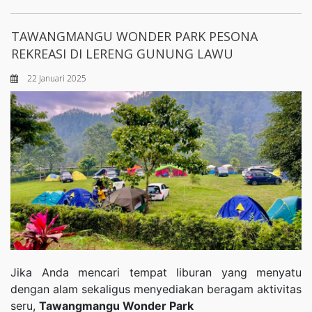
TAWANGMANGU WONDER PARK PESONA
REKREASI DI LERENG GUNUNG LAWU
22 Januari 2025
Jika Anda mencari tempat liburan yang menyatu
dengan alam sekaligus menyediakan beragam aktivitas
seru,
Tawangmangu Wonder Park