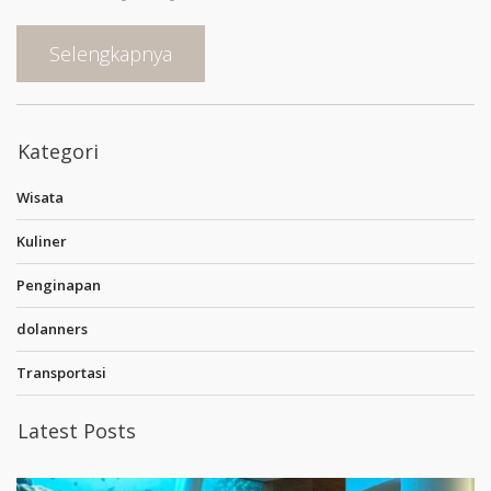
Selengkapnya
Kategori
Wisata
Kuliner
Penginapan
dolanners
Transportasi
Latest Posts