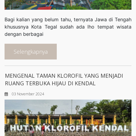
Bagi kalian yang belum tahu, ternyata Jawa di Tengah
khususnya Kota Tegal sudah ada lho tempat wisata
dengan berbagai
Selengkapnya
MENGENAL TAMAN KLOROFIL YANG MENJADI
RUANG TERBUKA HIJAU DI KENDAL
03 November 2024