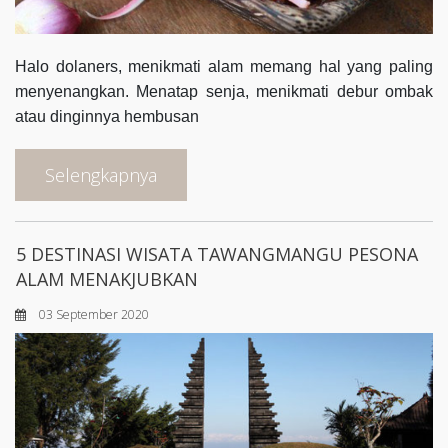
Halo dolaners, menikmati alam memang hal yang paling
menyenangkan. Menatap senja, menikmati debur ombak
atau dinginnya hembusan
Selengkapnya
5 DESTINASI WISATA TAWANGMANGU PESONA
ALAM MENAKJUBKAN
03 September 2020