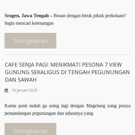
Sragen, Jawa Tengah –
Bosan dengan hiruk pikuk perkotaan?
Ingin mencari ketenangan
Selengkapnya
CAFE SENJA PAGI: MENIKMATI PESONA 7 VIEW
GUNUNG SEKALIGUS DI TENGAH PEGUNUNGAN
DAN SAWAH
10 Januari 2025