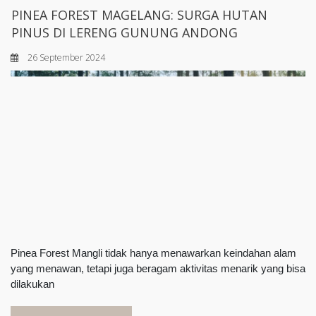
PINEA FOREST MAGELANG: SURGA HUTAN
PINUS DI LERENG GUNUNG ANDONG
26 September 2024
Pinea Forest Mangli tidak hanya menawarkan keindahan alam
yang menawan, tetapi juga beragam aktivitas menarik yang bisa
dilakukan