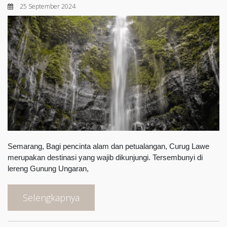
25 September 2024
Semarang, Bagi pencinta alam dan petualangan, Curug Lawe
merupakan destinasi yang wajib dikunjungi. Tersembunyi di
lereng Gunung Ungaran,
Selengkapnya