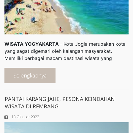
WISATA YOGYAKARTA
- Kota Jogja merupakan kota
yang sagat digemari oleh kalangan masyarakat.
Memiliki berbagai macam destinasi wisata yang
Selengkapnya
PANTAI KARANG JAHE, PESONA KEINDAHAN
WISATA DI REMBANG
13 Oktober 2022