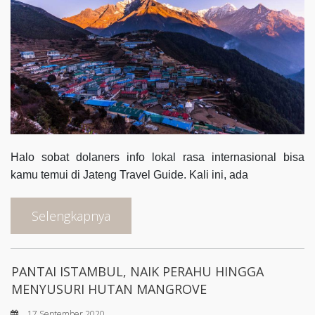
Halo sobat dolaners info lokal rasa internasional bisa
kamu temui di Jateng Travel Guide. Kali ini, ada
Selengkapnya
PANTAI ISTAMBUL, NAIK PERAHU HINGGA
MENYUSURI HUTAN MANGROVE
17 September 2020