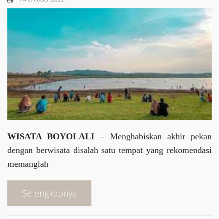
WISATA BOYOLALI
– Menghabiskan akhir pekan
dengan berwisata disalah satu tempat yang rekomendasi
memanglah
Selengkapnya