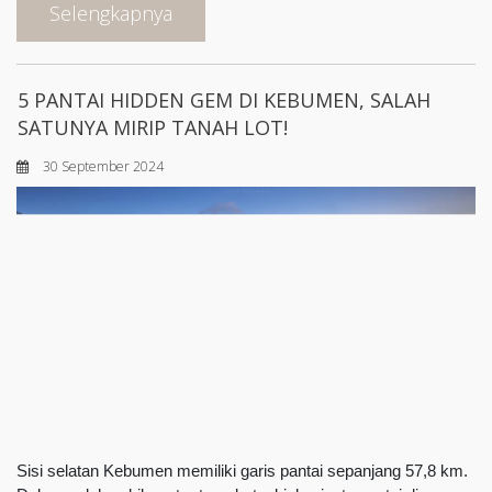
Selengkapnya
5 PANTAI HIDDEN GEM DI KEBUMEN, SALAH
SATUNYA MIRIP TANAH LOT!
30 September 2024
Sisi selatan Kebumen memiliki garis pantai sepanjang 57,8 km.