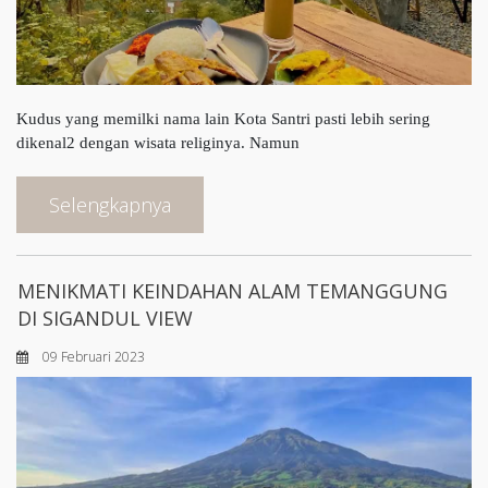
Kudus yang memilki nama lain Kota Santri pasti lebih sering
dikenal2 dengan wisata religinya. Namun
Selengkapnya
MENIKMATI KEINDAHAN ALAM TEMANGGUNG
DI SIGANDUL VIEW
09 Februari 2023