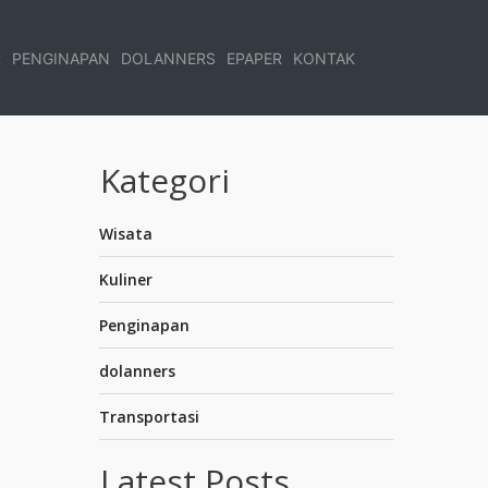
R
PENGINAPAN
DOLANNERS
EPAPER
KONTAK
Kategori
Wisata
Kuliner
Penginapan
dolanners
Transportasi
Latest Posts