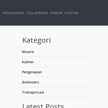
R
PENGINAPAN
DOLANNERS
EPAPER
KONTAK
Kategori
Wisata
Kuliner
Penginapan
dolanners
Transportasi
Latest Posts