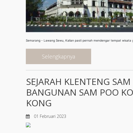
Semarang - Lawang Sewu, Kalian pasti pernah mendengar tempat wisata 
Selengkapnya
SEJARAH KLENTENG SAM
BANGUNAN SAM POO KON
KONG
01 Februari 2023