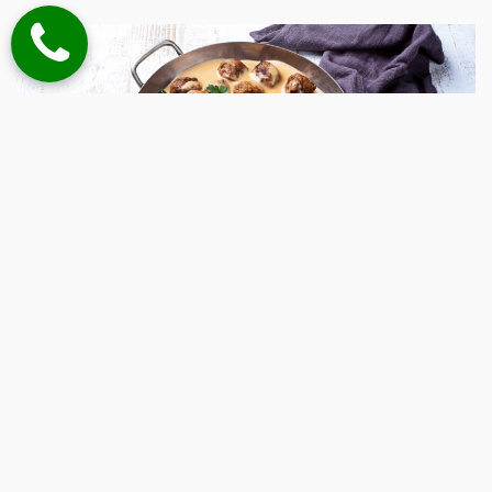
Aneka Bakso, Gilingan Daging Bulat Dari Berbagai Negara