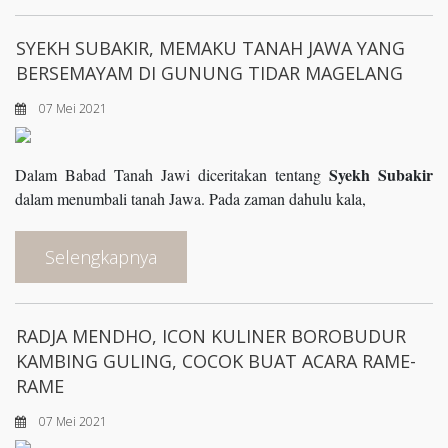
ada ice cream Oen, di Medan ada
Selengkapnya
PENGINAPAN UNIK DAN NUANSA DAMAI
TERBAIK DI MAGELANG
06 Mei 2021
Hotel bisa digunakan sebagai tempat singgah sementara untuk
melepas penat dari suasana rumah yang berbeda dan
Selengkapnya
WISATA RELIGI YANG BISA TEPAT DILAKUKAN