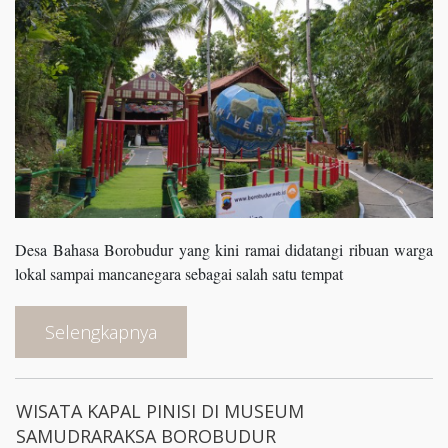
Desa Bahasa Borobudur yang kini ramai didatangi ribuan warga
lokal sampai mancanegara sebagai salah satu tempat
Selengkapnya
WISATA KAPAL PINISI DI MUSEUM
SAMUDRARAKSA BOROBUDUR