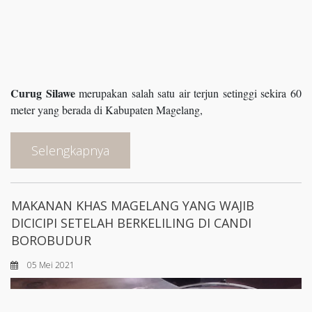
Curug Silawe
merupakan salah satu air terjun setinggi sekira 60
meter yang berada di Kabupaten Magelang,
Selengkapnya
MAKANAN KHAS MAGELANG YANG WAJIB
DICICIPI SETELAH BERKELILING DI CANDI
BOROBUDUR
05 Mei 2021