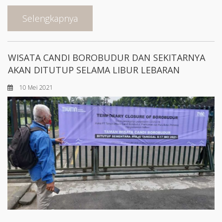
07 Mei 2021
Hari Raya Idul Fitri 2021 dapat dirayakan bersama sanak keluarga
di rumah, atau dengan halal bihalal
Selengkapnya
PENDAKIAN GUNUNG ANDONG AKAN DIBUKA
14 MEI 2021, BERIKUT PERSYARATANNYA
07 Mei 2021