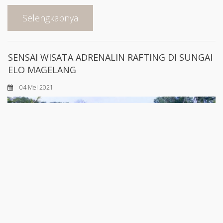
Selengkapnya
SENSAI WISATA ADRENALIN RAFTING DI SUNGAI
ELO MAGELANG
04 Mei 2021