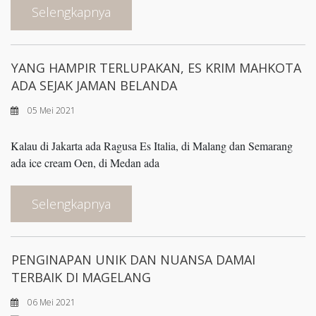
JANGAN LUPA CICIPI ES SEMANGGI YANG
MELEGENDA JIKA KE MAGELANG
05 Mei 2021
Mengunjungi sebuah daerah kurang lengkap jika tidak mencicipi
kuliner dari daerah yang kita kunjungi.