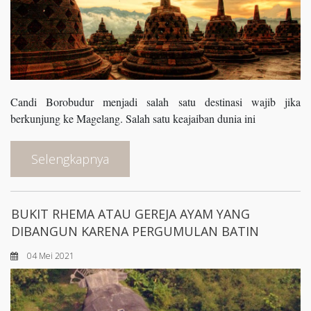
Candi Borobudur menjadi salah satu destinasi wajib jika
berkunjung ke Magelang. Salah satu keajaiban dunia ini
Selengkapnya
BUKIT RHEMA ATAU GEREJA AYAM YANG
DIBANGUN KARENA PERGUMULAN BATIN
04 Mei 2021