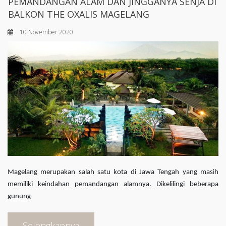
PEMANDANGAN ALAM DAN JINGGANYA SENJA DI
BALKON THE OXALIS MAGELANG
10 November 2020
Magelang merupakan salah satu kota di Jawa Tengah yang masih
memiliki keindahan pemandangan alamnya. Dikelilingi beberapa
gunung
Selengkapnya