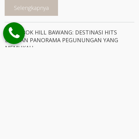
UNGARAN
06 Oktober 2025
Terletak di lereng Gunung Ungaran, Kabupaten Semarang,
Candi Gedong
Songo
menjadi salah satu destinasi wisata sejarah dan budaya yang memikat
Selengkapnya
MESASTILA RESORT AND SPA: OASE
KETENANGAN DI TENGAH PERKEBUNAN KOPI
MAGELANG
06 Oktober 2025
Di tengah hamparan perkebunan kopi yang hijau dan menenangkan di lereng
pegunungan Magelang, berdirilah
MesaStila Resort and Spa
, sebuah