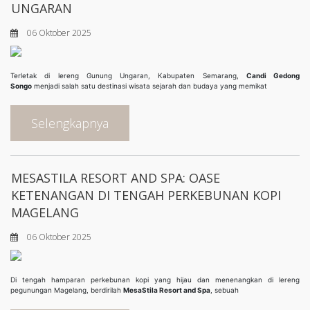
Terletak di lereng Gunung Ungaran, Kabupaten Semarang,
Candi Gedong
Songo
menjadi salah satu destinasi wisata sejarah dan budaya yang memikat
Selengkapnya
KEINDAHAN DAN KESUNYIAN CANDI GEDONG
SONGO: MENJELAJAHI SEJARAH DI KETINGGIAN