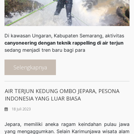
Di kawasan Ungaran, Kabupaten Semarang, aktivitas
canyoneering dengan teknik rappelling di air terjun
sedang menjadi tren baru bagi para
Selengkapnya
AIR TERJUN KEDUNG OMBO JEPARA, PESONA
INDONESIA YANG LUAR BIASA
18 Juli 2023
Jepara, memiliki aneka ragam keindahan pulau jawa
yang mengaggumkan. Selain Karimunjawa wisata alam